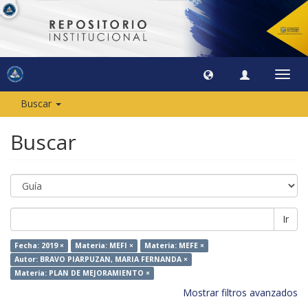
Camb
naveg
Buscar
Buscar
Ir
Fecha: 2019 ×
Materia: MEFI ×
Materia: MEFE ×
Autor: BRAVO PIARPUZAN, MARIA FERNANDA ×
Materia: PLAN DE MEJORAMIENTO ×
Mostrar filtros avanzados