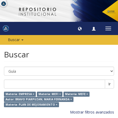
Camb
naveg
Buscar
Buscar
Ir
Materia: EMPRESA ×
Materia: MEFI ×
Materia: MEFE ×
Autor: BRAVO PIARPUZAN, MARIA FERNANDA ×
Materia: PLAN DE MEJORAMIENTO ×
Mostrar filtros avanzados