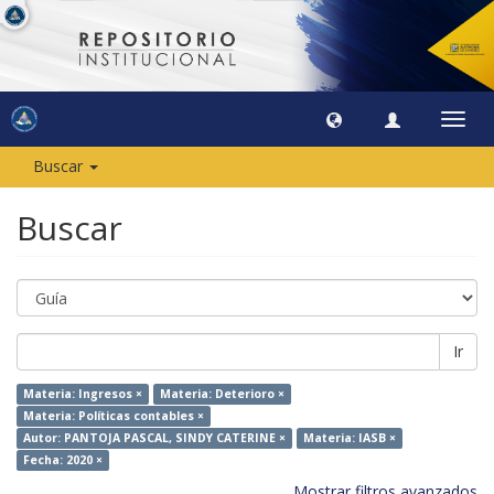
Camb
naveg
Buscar
Buscar
Ir
Materia: Ingresos ×
Materia: Deterioro ×
Materia: Políticas contables ×
Autor: PANTOJA PASCAL, SINDY CATERINE ×
Materia: IASB ×
Fecha: 2020 ×
Mostrar filtros avanzados