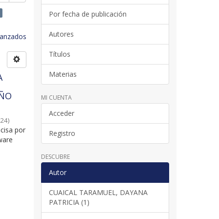
Por fecha de publicación
Autores
avanzados
Títulos
Materias
A
AÑO
MI CUENTA
Acceder
-24
)
cisa por
Registro
ware
DESCUBRE
Autor
CUAICAL TARAMUEL, DAYANA
PATRICIA (1)