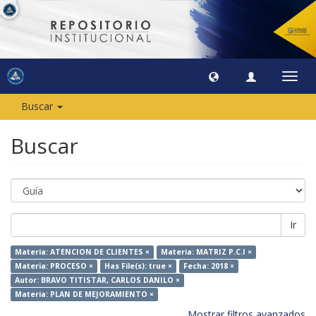
Camb
naveg
Buscar
Buscar
Ir
Materia: ATENCION DE CLIENTES ×
Materia: MATRIZ P.C.I ×
Materia: PROCESO ×
Has File(s): true ×
Fecha: 2018 ×
Autor: BRAVO TITISTAR, CARLOS DANILO ×
Materia: PLAN DE MEJORAMIENTO ×
Mostrar filtros avanzados