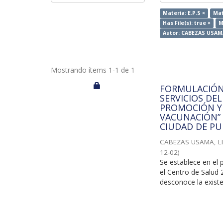
Materia: E.P.S ×
Mat
Has File(s): true ×
M
Autor: CABEZAS USAM
Mostrando ítems 1-1 de 1
FORMULACIÓN 
SERVICIOS DEL
PROMOCIÓN Y 
VACUNACIÓN” 
CIUDAD DE PU
CABEZAS USAMA, L
12-02
)
Se establece en el 
el Centro de Salud 
desconoce la existen