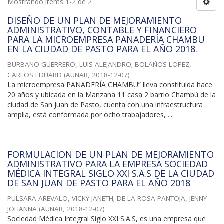
Mostrando ítems 1-2 de 2
DISEÑO DE UN PLAN DE MEJORAMIENTO
ADMINISTRATIVO, CONTABLE Y FINANCIERO
PARA LA MICROEMPRESA PANADERÍA CHAMBU
EN LA CIUDAD DE PASTO PARA EL AÑO 2018.
BURBANO GUERRERO, LUIS ALEJANDRO
;
BOLAÑOS LOPEZ,
CARLOS EDUARD
(
AUNAR
,
2018-12-07
)
La microempresa PANADERÍA CHAMBU” lleva constituida hace
20 años y ubicada en la Manzana 11 casa 2 barrio Chambú de la
ciudad de San Juan de Pasto, cuenta con una infraestructura
amplia, está conformada por ocho trabajadores, ...
FORMULACION DE UN PLAN DE MEJORAMIENTO
ADMINISTRATIVO PARA LA EMPRESA SOCIEDAD
MÉDICA INTEGRAL SIGLO XXI S.A.S DE LA CIUDAD
DE SAN JUAN DE PASTO PARA EL AÑO 2018
PULSARA AREVALO, VICKY JANETH
;
DE LA ROSA PANTOJA, JENNY
JOHANNA
(
AUNAR
,
2018-12-07
)
Sociedad Médica Integral Siglo XXI S.A.S, es una empresa que