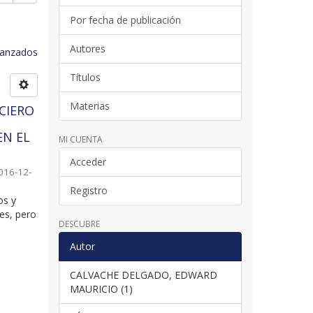
Por fecha de publicación
Autores
avanzados
Títulos
Materias
CIERO
EN EL
MI CUENTA
Acceder
016-12-
Registro
os y
les, pero
DESCUBRE
Autor
CALVACHE DELGADO, EDWARD
MAURICIO (1)