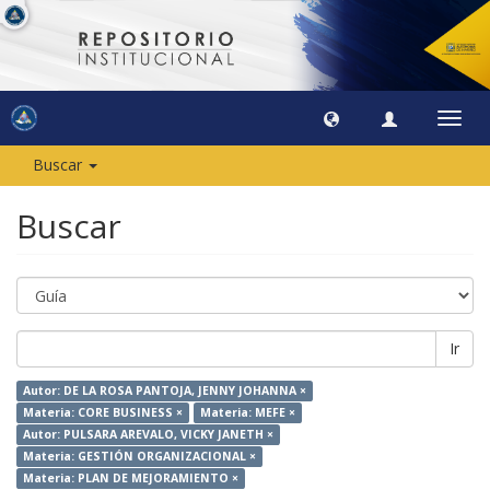
Camb
naveg
Buscar
Buscar
Ir
Autor: DE LA ROSA PANTOJA, JENNY JOHANNA ×
Materia: CORE BUSINESS ×
Materia: MEFE ×
Autor: PULSARA AREVALO, VICKY JANETH ×
Materia: GESTIÓN ORGANIZACIONAL ×
Materia: PLAN DE MEJORAMIENTO ×