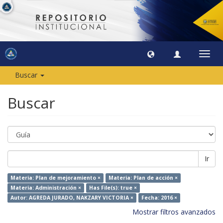
Camb
naveg
Buscar
Buscar
Ir
Materia: Plan de mejoramiento ×
Materia: Plan de acción ×
Materia: Administración ×
Has File(s): true ×
Autor: AGREDA JURADO, NAKZARY VICTORIA ×
Fecha: 2016 ×
Mostrar filtros avanzados