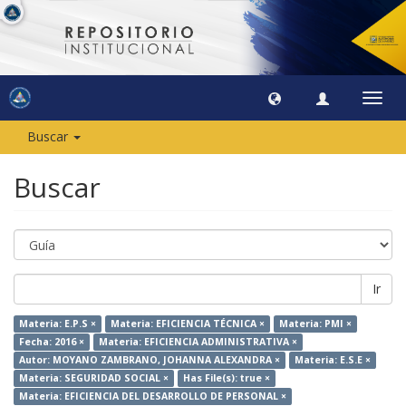
Camb
naveg
Buscar
Buscar
Ir
Materia: E.P.S ×
Materia: EFICIENCIA TÉCNICA ×
Materia: PMI ×
Fecha: 2016 ×
Materia: EFICIENCIA ADMINISTRATIVA ×
Autor: MOYANO ZAMBRANO, JOHANNA ALEXANDRA ×
Materia: E.S.E ×
Materia: SEGURIDAD SOCIAL ×
Has File(s): true ×
Materia: EFICIENCIA DEL DESARROLLO DE PERSONAL ×