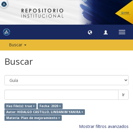
Camb
naveg
Buscar
Buscar
Ir
Has File(s): true ×
Fecha: 2020 ×
Autor: HIDALGO CASTILLO, LINDANIM YANIRA ×
Materia: Plan de mejoramiento ×
Mostrar filtros avanzados