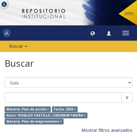
Camb
naveg
Buscar
Buscar
Ir
Materia: Plan de acción ×
Fecha: 2020 ×
Autor: HIDALGO CASTILLO, LINDANIM YANIRA ×
Materia: Plan de mejoramiento ×
Mostrar filtros avanzados