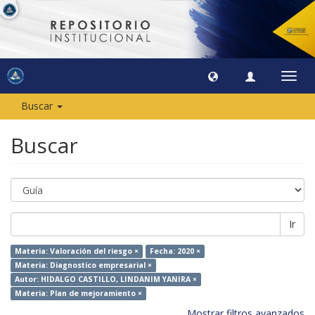
Camb
naveg
Buscar
Buscar
Ir
Materia: Valoración del riesgo ×
Fecha: 2020 ×
Materia: Diagnostico empresarial ×
Autor: HIDALGO CASTILLO, LINDANIM YANIRA ×
Materia: Plan de mejoramiento ×
Mostrar filtros avanzados