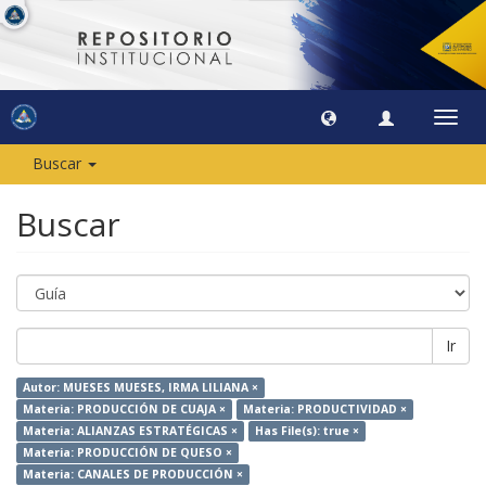
Camb
naveg
Buscar
Buscar
Ir
Autor: MUESES MUESES, IRMA LILIANA ×
Materia: PRODUCCIÓN DE CUAJA ×
Materia: PRODUCTIVIDAD ×
Materia: ALIANZAS ESTRATÉGICAS ×
Has File(s): true ×
Materia: PRODUCCIÓN DE QUESO ×
Materia: CANALES DE PRODUCCIÓN ×