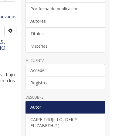
Por fecha de publicación
avanzados
Autores
Títulos
S,
Materias
ÑO
MI CUENTA
Acceder
ra, bajo
do a los
Registro
DESCUBRE
Autor
CAIPE TRUJILLO, DEICY
ELIZABETH (1)