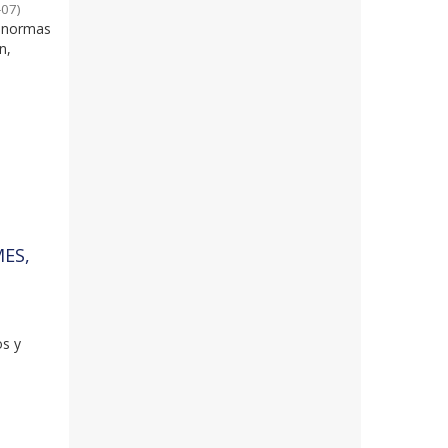
-07
)
e normas
n,
MES,
os y
a