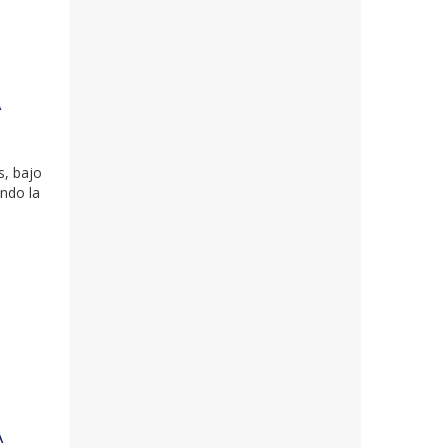
A
s, bajo
ando la
A