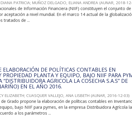
DIANA PATRICIA
;
MUÑOZ DELGADO, ELIANA ANDREA
(
AUNAR
,
2018-12
cionales de Información Financiera (NIIF) constituyen el conjunto d
 aceptación a nivel mundial. En el marco 14 actual de la globalizació
s tratados de ...
 ELABORACIÓN DE POLÍTICAS CONTABLES EN
Y PROPIEDAD PLANTA Y EQUIPO, BAJO NIIF PARA PY
 “DISTRIBUIDORA AGRICOLA LA COSECHA S.A.S” DE
ARIÑO) EN EL AÑO 2016.
ICY ELIZABETH
;
CUASQUER VALLEJO, ANA LISBETH
(
AUNAR
,
2016-12-03
)
 de Grado propone la elaboración de políticas contables en Inventari
equipo, bajo NIIF para pymes, en la empresa Distribuidora Agrícola l
cuerdo a los parámetros ...