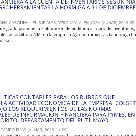
NANCIERA A LA CUENTA DE INVENTARIOS SEGÚN NIA
GROHERRAMIENTAS LA HORMIGA A 31 DE DICIEMBRE
ANA CAROLINA
;
LENIS IPIALES, VERONICA ALEJANDRA
(
AUNAR
,
2019-05
 de grado propone la elaboración de auditoria al rubro de inventarios,
ales de auditoria NIA, en la empresa Agroherramientas la hormiga b
cesos ...
LÍTICAS CONTABLES PARA LOS RUBROS QUE
LA ACTIVIDAD ECONÓMICA DE LA EMPRESA “COLSER
BAJO LOS REQUERIMIENTOS DE LAS NORMAS
LES DE INFORMACIÓN FINANCIERA PARA PYMES, EN
E ORITO, DEPARTAMENTO DEL PUTUMAYO
 CAMPO ELÍAS
(
AUNAR
,
2019-11-29
)
na organización debe desconocer las normas internacionales de inf