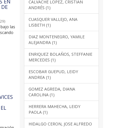
S EN
CALVACHE LOPEZ, CRISTIAN
 DE
ANDRÉS (1)
CUASQUER VALLEJO, ANA
-29
)
LISBETH (1)
 bajo las
uscando
DIAZ MONTENEGRO, YAMILE
ALEJANDRA (1)
ENRIQUEZ BOLAÑOS, STEFFANIE
MERCEDES (1)
ESCOBAR GUEPUD, LEIDY
ANDREA (1)
GOMEZ AGREDA, DIANA
CAROLINA (1)
VICES
HERRERA MAHECHA, LEIDY
 EL
PAOLA (1)
HIDALGO CERON, JOSE ALFREDO
ormación