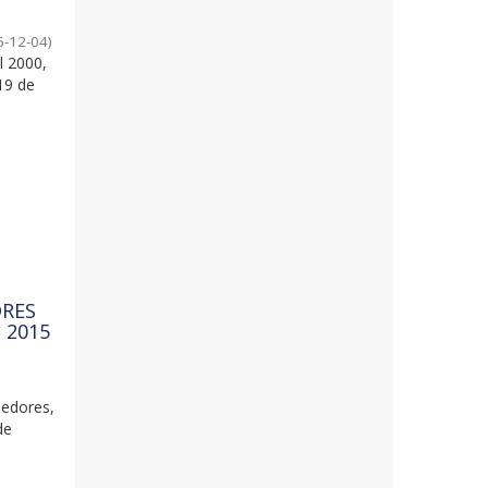
5-12-04
)
l 2000,
19 de
DRES
 2015
eedores,
de