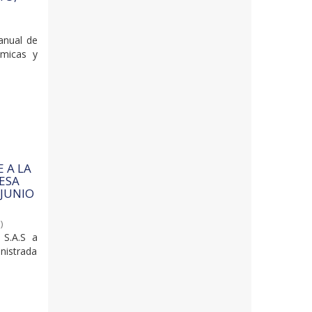
anual de
ámicas y
 A LA
RESA
 JUNIO
1
)
S.A.S a
inistrada