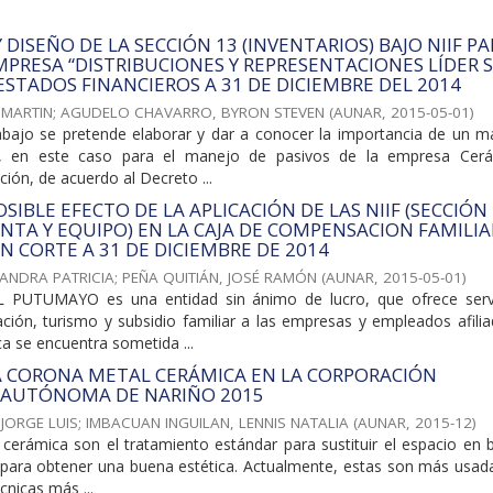
DISEÑO DE LA SECCIÓN 13 (INVENTARIOS) BAJO NIIF P
MPRESA “DISTRIBUCIONES Y REPRESENTACIONES LÍDER S
 ESTADOS FINANCIEROS A 31 DE DICIEMBRE DEL 2014
 MARTIN
;
AGUDELO CHAVARRO, BYRON STEVEN
(
AUNAR
,
2015-05-01
)
abajo se pretende elaborar y dar a conocer la importancia de un m
es, en este caso para el manejo de pasivos de la empresa Cer
ción, de acuerdo al Decreto ...
OSIBLE EFECTO DE LA APLICACIÓN DE LAS NIIF (SECCIÓN 
NTA Y EQUIPO) EN LA CAJA DE COMPENSACION FAMILIA
 CORTE A 31 DE DICIEMBRE DE 2014
ANDRA PATRICIA
;
PEÑA QUITIÁN, JOSÉ RAMÓN
(
AUNAR
,
2015-05-01
)
PUTUMAYO es una entidad sin ánimo de lucro, que ofrece serv
ación, turismo y subsidio familiar a las empresas y empleados afili
ca se encuentra sometida ...
A CORONA METAL CERÁMICA EN LA CORPORACIÓN
A AUTÓNOMA DE NARIÑO 2015
JORGE LUIS
;
IMBACUAN INGUILAN, LENNIS NATALIA
(
AUNAR
,
2015-12
)
cerámica son el tratamiento estándar para sustituir el espacio en 
l, para obtener una buena estética. Actualmente, estas son más usad
cnicas más ...