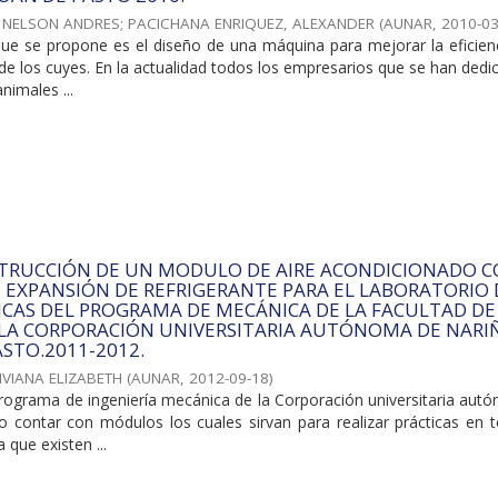
 NELSON ANDRES
;
PACICHANA ENRIQUEZ, ALEXANDER
(
AUNAR
,
2010-03
ue se propone es el diseño de una máquina para mejorar la eficienc
e los cuyes. En la actualidad todos los empresarios que se han dedi
nimales ...
STRUCCIÓN DE UN MODULO DE AIRE ACONDICIONADO 
E EXPANSIÓN DE REFRIGERANTE PARA EL LABORATORIO 
ICAS DEL PROGRAMA DE MECÁNICA DE LA FACULTAD DE
 LA CORPORACIÓN UNIVERSITARIA AUTÓNOMA DE NARI
ASTO.2011-2012.
VIANA ELIZABETH
(
AUNAR
,
2012-09-18
)
rograma de ingeniería mecánica de la Corporación universitaria aut
o contar con módulos los cuales sirvan para realizar prácticas en t
 que existen ...