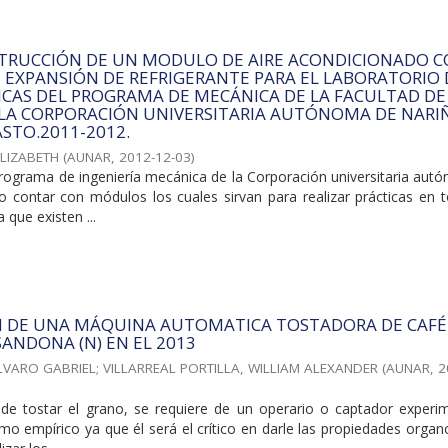
STRUCCIÓN DE UN MODULO DE AIRE ACONDICIONADO 
E EXPANSIÓN DE REFRIGERANTE PARA EL LABORATORIO 
ICAS DEL PROGRAMA DE MECÁNICA DE LA FACULTAD DE
 LA CORPORACIÓN UNIVERSITARIA AUTÓNOMA DE NARI
ASTO.2011-2012.
ELIZABETH
(
AUNAR
,
2012-12-03
)
rograma de ingeniería mecánica de la Corporación universitaria aut
o contar con módulos los cuales sirvan para realizar prácticas en t
 que existen ...
 DE UNA MÁQUINA AUTOMATICA TOSTADORA DE CAFÉ 
SANDONA (N) EN EL 2013
LVARO GABRIEL
;
VILLARREAL PORTILLA, WILLIAM ALEXANDER
(
AUNAR
,
2
de tostar el grano, se requiere de un operario o captador experi
o empírico ya que él será el crítico en darle las propiedades organ