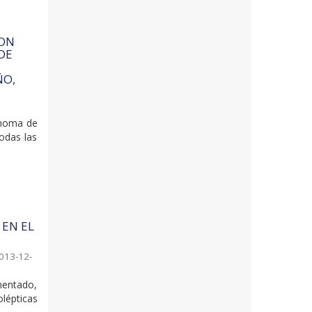
CON
DE
ÑO,
ónoma de
odas las
EN EL
013-12-
mentado,
olépticas