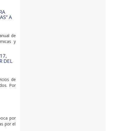
ARA
AS” A
anual de
ámicas y
17,
R DEL
icios de
ados. Por
boca por
as por el