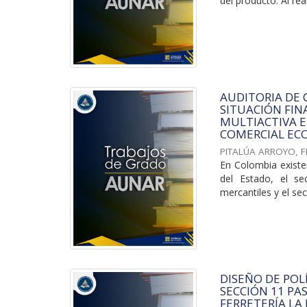
del producto. Al reali
AUDITORIA DE 
SITUACIÓN FIN
MULTIACTIVA E
COMERCIAL ECO
PITALÚA ARROYO, F
En Colombia existe
del Estado, el se
mercantiles y el sect
DISEÑO DE POL
SECCIÓN 11 PA
FERRETERÍA LA