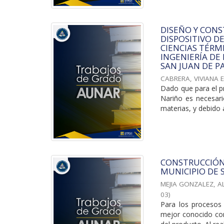
DISEÑO Y CON
DISPOSITIVO D
CIENCIAS TÉRM
INGENIERÍA DE
SAN JUAN DE P
CABRERA, VIVIANA 
Dado que para el p
Nariño es necesari
materias, y debido a
CONSTRUCCIÓN
MUNICIPIO DE 
MEJIA GONZALEZ, A
03
)
Para los procesos 
mejor conocido com