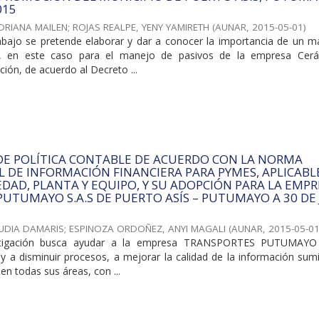
015
DRIANA MAILEN
;
ROJAS REALPE, YENY YAMIRETH
(
AUNAR
,
2015-05-01
)
abajo se pretende elaborar y dar a conocer la importancia de un m
es, en este caso para el manejo de pasivos de la empresa Cer
ción, de acuerdo al Decreto ...
DE POLÍTICA CONTABLE DE ACUERDO CON LA NORMA
 DE INFORMACIÓN FINANCIERA PARA PYMES, APLICABLE
DAD, PLANTA Y EQUIPO, Y SU ADOPCIÓN PARA LA EMP
UTUMAYO S.A.S DE PUERTO ASÍS – PUTUMAYO A 30 DE
UDIA DAMARIS
;
ESPINOZA ORDOÑEZ, ANYI MAGALI
(
AUNAR
,
2015-05-0
stigación busca ayudar a la empresa TRANSPORTES PUTUMAYO 
 y a disminuir procesos, a mejorar la calidad de la información sum
en todas sus áreas, con ...