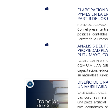
ELABORACIÓN Y 
PYMES EN LA E
PARTIR DE LOS
HURTADO ALDANA,
Con el presente tr
políticas contabl
Ferretería la Promo
ANALISIS DEL P
PROPIEDAD PLA
PUTUMAYO, CON
GÓMEZ GALINDO, S
COMFAMILIAR DEL 
capacitación, educ
su naturaleza jurídi
DISEÑO DE UN
UNIVERSITARI
VALENZUELA AROS, 
Las coronas metal 
una pieza artificia
nivel económico, té