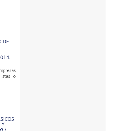
O DE
014.
empresas
listas o
ÁSICOS
 Y
YO,