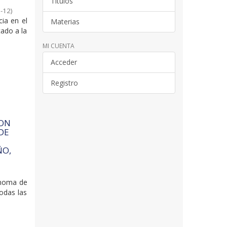
Títulos
-12
)
ia en el
Materias
cado a la
MI CUENTA
Acceder
Registro
CON
DE
ÑO,
ónoma de
odas las