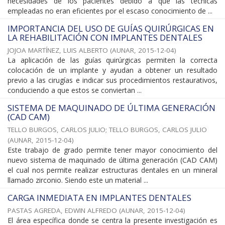
necesidades de los pacientes debido a que las técnicas
empleadas no eran eficientes por el escaso conocimiento de ...
IMPORTANCIA DEL USO DE GUÍAS QUIRÚRGICAS EN
LA REHABILITACIÓN CON IMPLANTES DENTALES
JOJOA MARTÍNEZ, LUIS ALBERTO
(
AUNAR
,
2015-12-04
)
La aplicación de las guías quirúrgicas permiten la correcta
colocación de un implante y ayudan a obtener un resultado
previo a las cirugías e indicar sus procedimientos restaurativos,
conduciendo a que estos se conviertan ...
SISTEMA DE MAQUINADO DE ÚLTIMA GENERACIÓN
(CAD CAM)
TELLO BURGOS, CARLOS JULIO
;
TELLO BURGOS, CARLOS JULIO
(
AUNAR
,
2015-12-04
)
Este trabajo de grado permite tener mayor conocimiento del
nuevo sistema de maquinado de última generación (CAD CAM)
el cual nos permite realizar estructuras dentales en un mineral
llamado zirconio. Siendo este un material ...
CARGA INMEDIATA EN IMPLANTES DENTALES
PASTAS AGREDA, EDWIN ALFREDO
(
AUNAR
,
2015-12-04
)
El área específica donde se centra la presente investigación es