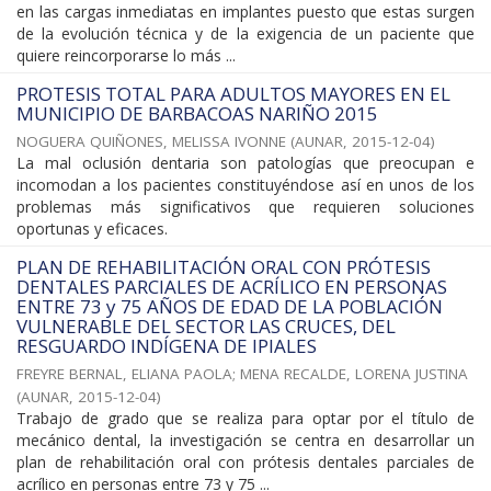
en las cargas inmediatas en implantes puesto que estas surgen
de la evolución técnica y de la exigencia de un paciente que
quiere reincorporarse lo más ...
PROTESIS TOTAL PARA ADULTOS MAYORES EN EL
MUNICIPIO DE BARBACOAS NARIÑO 2015
NOGUERA QUIÑONES, MELISSA IVONNE
(
AUNAR
,
2015-12-04
)
La mal oclusión dentaria son patologías que preocupan e
incomodan a los pacientes constituyéndose así en unos de los
problemas más significativos que requieren soluciones
oportunas y eficaces.
PLAN DE REHABILITACIÓN ORAL CON PRÓTESIS
DENTALES PARCIALES DE ACRÍLICO EN PERSONAS
ENTRE 73 y 75 AÑOS DE EDAD DE LA POBLACIÓN
VULNERABLE DEL SECTOR LAS CRUCES, DEL
RESGUARDO INDÍGENA DE IPIALES
FREYRE BERNAL, ELIANA PAOLA
;
MENA RECALDE, LORENA JUSTINA
(
AUNAR
,
2015-12-04
)
Trabajo de grado que se realiza para optar por el título de
mecánico dental, la investigación se centra en desarrollar un
plan de rehabilitación oral con prótesis dentales parciales de
acrílico en personas entre 73 y 75 ...