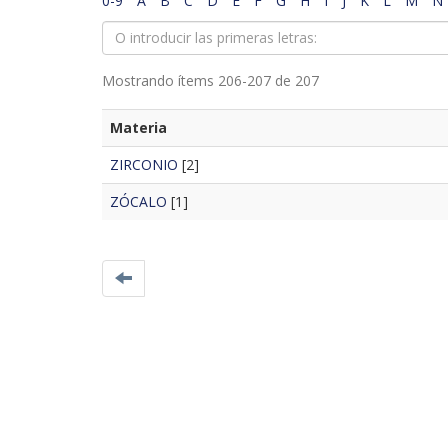
0-9
A
B
C
D
E
F
G
H
I
J
K
L
M
N
Mostrando ítems 206-207 de 207
Materia
ZIRCONIO
[2]
ZÓCALO
[1]