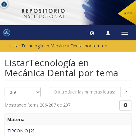
Camb
naveg
Listar Tecnología en Mecánica Dental por tema
ListarTecnología en
Mecánica Dental por tema
Ir
Mostrando ítems 206-207 de 207
Materia
ZIRCONIO
[2]