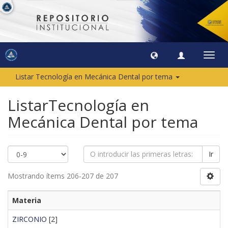
Camb
naveg
Listar Tecnología en Mecánica Dental por tema
ListarTecnología en
Mecánica Dental por tema
Ir
Mostrando ítems 206-207 de 207
Materia
ZIRCONIO
[2]