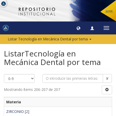
Camb
naveg
Listar Tecnología en Mecánica Dental por tema
ListarTecnología en
Mecánica Dental por tema
Ir
Mostrando ítems 206-207 de 207
Materia
ZIRCONIO
[2]