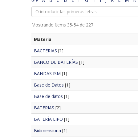
0-9
A
B
C
D
E
F
G
H
I
J
K
L
M
N
Mostrando ítems 35-54 de 227
Materia
BACTERIAS
[1]
BANCO DE BATERÍAS
[1]
BANDAS ISM
[1]
Base de Datos
[1]
Base de datos
[1]
BATERIAS
[2]
BATERÍA LIPO
[1]
Bidimensiona
[1]