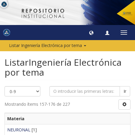
Camb
naveg
Listar Ingeniería Electrónica por tema
ListarIngeniería Electrónica
por tema
Ir
Mostrando ítems 157-176 de 227
Materia
NEURONAL
[1]