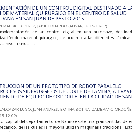
EMENTACIÓN DE UN CONTROL DIGITAL DESTINADO A L
N DE MATERIAL QUIRÚRGICO EN EL CENTRO DE SALUD
DANA EN SAN JUAN DE PASTO 2015
AN MAURICIO
;
PEREZ, JAIME EDUARDO
(
AUNAR
,
2015-12-02
)
a implementación de un control digital en una autoclave, destina
ización de material quirúrgico, de acuerdo a las diferentes técnica
 a nivel mundial. ...
STRUCCION DE UN PROTOTIPO DE ROBOT PARALELO
ROCESOS SIDERURGICOS DE CORTE DE LAMINA, A TRAVE
ENTO DE EQUIPO DE OXICORTE, EN LA CIUDAD DE SAN
ELALCAZAR LUGO
;
JUAN ANDRÉS, BOTINA BOTINA
;
ZAMBRANO ORDOÑEZ
15-12-02
)
to, capital del departamento de Nariño existe una gran cantidad de 
ecánico, de las cuales la mayoría utilizan maquinaria tradicional. Est