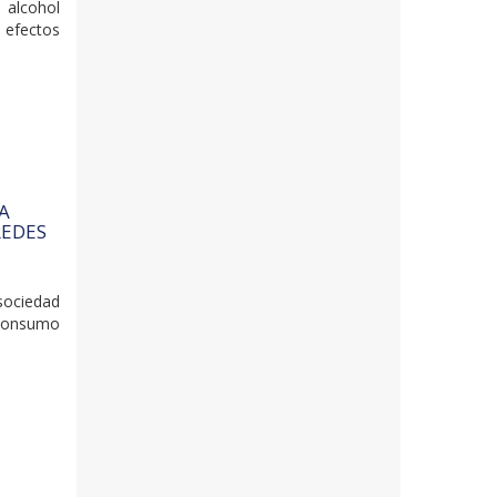
 alcohol
 efectos
A
REDES
sociedad
l consumo