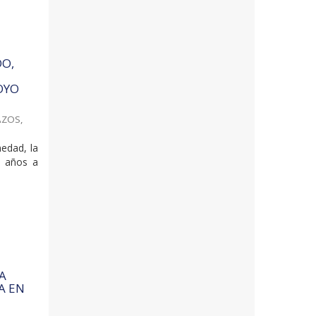
DO,
OYO
AZOS,
medad, la
s años a
A
A EN