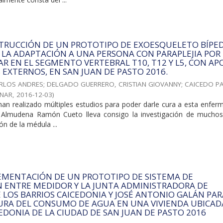
STRUCCIÓN DE UN PROTOTIPO DE EXOESQUELETO BÍPE
R LA ADAPTACIÓN A UNA PERSONA CON PARAPLEJIA POR
R EN EL SEGMENTO VERTEBRAL T10, T12 Y L5, CON AP
EXTERNOS, EN SAN JUAN DE PASTO 2016.
ARLOS ANDRES
;
DELGADO GUERRERO, CRISTIAN GIOVANNY
;
CAICEDO P
NAR
,
2016-12-03
)
han realizado múltiples estudios para poder darle cura a esta enfer
la Almudena Ramón Cueto lleva consigo la investigación de mucho
ón de la médula ...
EMENTACIÓN DE UN PROTOTIPO DE SISTEMA DE
 ENTRE MEDIDOR Y LA JUNTA ADMINISTRADORA DE
LOS BARRIOS CAICEDONIA Y JOSÉ ANTONIO GALÁN PAR
URA DEL CONSUMO DE AGUA EN UNA VIVIENDA UBICAD
CEDONIA DE LA CIUDAD DE SAN JUAN DE PASTO 2016