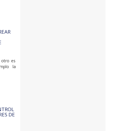
REAR
E
 otro es
mplo la
NTROL
RES DE