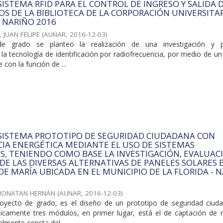
SISTEMA RFID PARA EL CONTROL DE INGRESO Y SALIDA 
TOS DE LA BIBLIOTECA DE LA CORPORACIÓN UNIVERSITA
NARIÑO 2016
JUAN FELIPE
(
AUNAR
,
2016-12-03
)
 grado se planteo la realización de una investigación y po
la tecnología de identificación por radiofrecuencia, por medio de u
 con la función de ...
 SISTEMA PROTOTIPO DE SEGURIDAD CIUDADANA CON
IA ENERGÉTICA MEDIANTE EL USO DE SISTEMAS
, TENIENDO COMO BASE LA INVESTIGACIÓN, EVALUAC
E LAS DIVERSAS ALTERNATIVAS DE PANELES SOLARES 
 DE MARÍA UBICADA EN EL MUNICIPIO DE LA FLORIDA - 
JHONATAN HERNÁN
(
AUNAR
,
2016-12-03
)
royecto de grado, es el diseño de un prototipo de seguridad ciud
camente tres módulos, en primer lugar, está el de captación de r
almente consta del ...