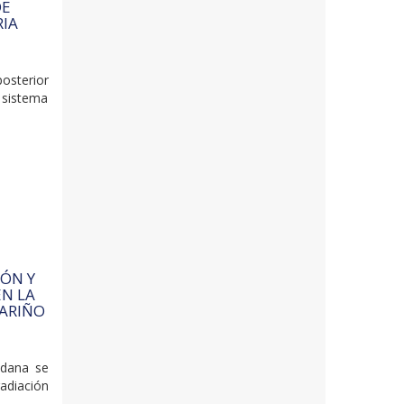
DE
RIA
sterior
n sistema
IÓN Y
EN LA
NARIÑO
adana se
adiación