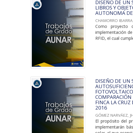
DISEÑO DE UN 
LIBROS Y OBJE
AUTONOMA DE 
CHAMORRO IBARRA, 
Como proyecto de
implementación de 
RFID, el cual cumple
DISEÑO DE UN
AUTOSUFICIENC
FOTOVOLTAICOS
COMPARACIÓN D
FINCA LA CRUZ
2016
GÓMEZ NARVÁEZ, 
El propósito del p
implementarán bási
solar, el que esenci