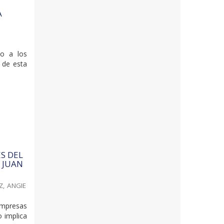
A
do a los
s de esta
S DEL
 JUAN
, ANGIE
empresas
o implica