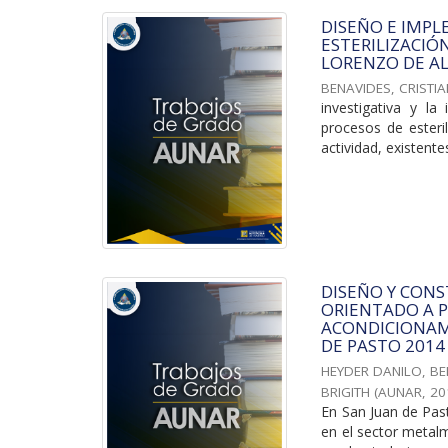
DISEÑO E IMPL
ESTERILIZACIÓ
LORENZO DE AL
BENAVIDES, CRISTI
investigativa y l
procesos de esteril
actividad, existentes
DISEÑO Y CON
ORIENTADO A P
ACONDICIONAMI
DE PASTO 2014
HEYDER DANILO, B
BRIGITH
(
AUNAR
,
20
En San Juan de Pas
en el sector metalm