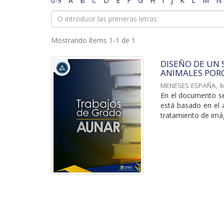
0-9
A
B
C
D
E
F
G
H
I
J
K
L
M
N
Mostrando ítems 1-1 de 1
DISEÑO DE UN 
ANIMALES POR
MENESES ESPAÑA, 
En el documento se
está basado en el a
tratamiento de imáge