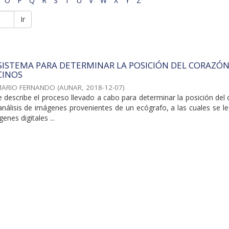
O
P
Q
R
S
T
U
V
W
X
Y
Z
Ir
SISTEMA PARA DETERMINAR LA POSICIÓN DEL CORAZÓN
CINOS
MARIO FERNANDO
(
AUNAR
,
2018-12-07
)
 describe el proceso llevado a cabo para determinar la posición del
nálisis de imágenes provenientes de un ecógrafo, a las cuales se le
nes digitales ...