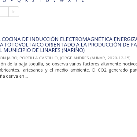
O
P
Q
R
S
T
U
V
W
X
Y
Z
Ir
A COCINA DE INDUCCIÓN ELECTROMAGNÉTICA ENERGIZ
A FOTOVOLTAICO ORIENTADO A LA PRODUCCIÓN DE PA
L MUNICIPIO DE LINARES (NARIÑO)
HON JAIRO
;
PORTILLA CASTILLO, JORGE ANDRES
(
AUNAR
,
2020-12-15
)
ón de la paja toquilla, se observa varios factores altamente nocivo
fabricantes, artesanos y el medio ambiente. El CO2 generado part
a deriva en ...