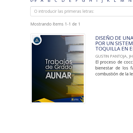
0-9
A
B
C
D
E
F
G
H
I
J
K
L
M
N
Mostrando ítems 1-1 de 1
DISEÑO DE UN
POR UN SISTEM
TOQUILLA EN E
GUSTIN PANTOJA, J
El proceso de cocci
bienestar de los 
combustión de la leñ