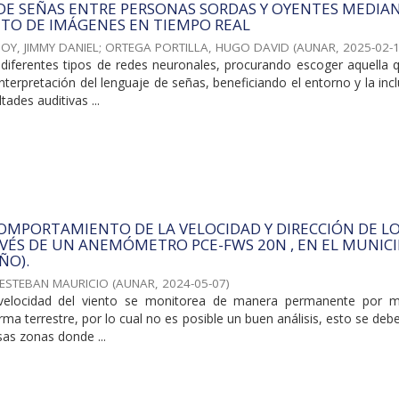
DE SEÑAS ENTRE PERSONAS SORDAS Y OYENTES MEDIAN
TO DE IMÁGENES EN TIEMPO REAL
OY, JIMMY DANIEL
;
ORTEGA PORTILLA, HUGO DAVID
(
AUNAR
,
2025-02-
diferentes tipos de redes neuronales, procurando escoger aquella 
nterpretación del lenguaje de señas, beneficiando el entorno y la inc
tades auditivas ...
OMPORTAMIENTO DE LA VELOCIDAD Y DIRECCIÓN DE L
AVÉS DE UN ANEMÓMETRO PCE-FWS 20N , EN EL MUNICI
ÑO).
ESTEBAN MAURICIO
(
AUNAR
,
2024-05-07
)
 velocidad del viento se monitorea de manera permanente por 
rma terrestre, por lo cual no es posible un buen análisis, esto se debe a
sas zonas donde ...