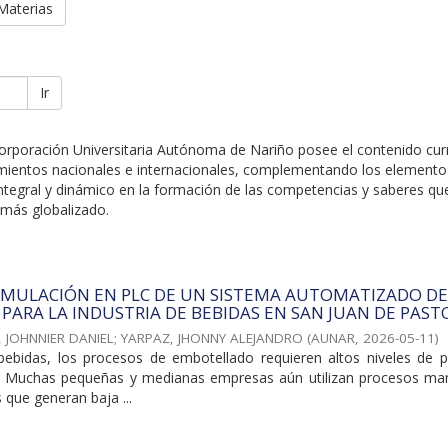
Materias
Ir
Corporación Universitaria Autónoma de Nariño posee el contenido curr
amientos nacionales e internacionales, complementando los elemento
integral y dinámico en la formación de las competencias y saberes qu
 más globalizado.
IMULACIÓN EN PLC DE UN SISTEMA AUTOMATIZADO D
ARA LA INDUSTRIA DE BEBIDAS EN SAN JUAN DE PAST
 JOHNNIER DANIEL
;
YARPAZ, JHONNY ALEJANDRO
(
AUNAR
,
2026-05-11
)
 bebidas, los procesos de embotellado requieren altos niveles de pr
ol. Muchas pequeñas y medianas empresas aún utilizan procesos ma
que generan baja ...