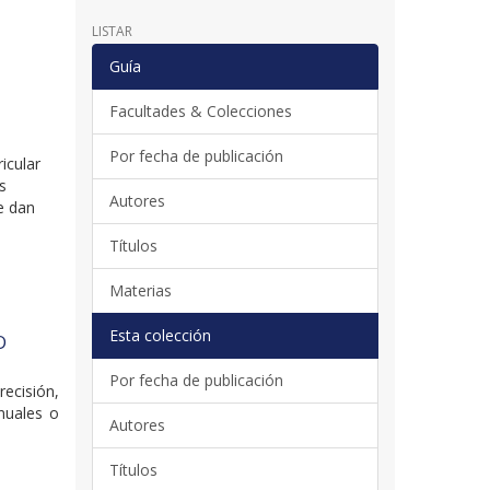
LISTAR
Guía
Facultades & Colecciones
Por fecha de publicación
icular
s
Autores
e dan
Títulos
Materias
E
Esta colección
O
Por fecha de publicación
ecisión,
nuales o
Autores
Títulos