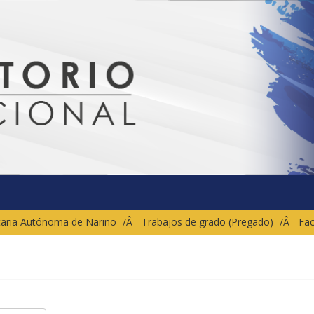
sitaria Autónoma de Nariño
Trabajos de grado (Pregado)
Fac