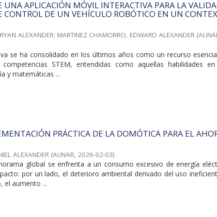
 UNA APLICACIÓN MÓVIL INTERACTIVA PARA LA VALID
DE CONTROL DE UN VEHÍCULO ROBÓTICO EN UN CONTE
BRYAN ALEXANDER
;
MARTINEZ CHAMORRO, EDWARD ALEXANDER
(
AUNA
iva se ha consolidado en los últimos años como un recurso esencial
e competencias STEM, entendidas como aquellas habilidades en 
ía y matemáticas ...
EMENTACIÓN PRÁCTICA DE LA DOMÓTICA PARA EL AHO
IEL ALEXANDER
(
AUNAR
,
2026-02-03
)
norama global se enfrenta a un consumo excesivo de energía eléct
acto: por un lado, el deterioro ambiental derivado del uso ineficien
, el aumento ...