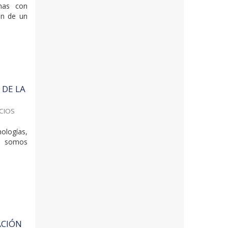
nas con
ón de un
 DE LA
ACIOS
ologías,
a somos
ACIÓN