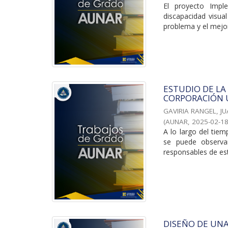
El proyecto Impl
discapacidad visua
problema y el mejor
ESTUDIO DE LA
CORPORACIÓN 
GAVIRIA RANGEL, JU
(
AUNAR
,
2025-02-1
A lo largo del tie
se puede observa
responsables de esta
DISEÑO DE UN