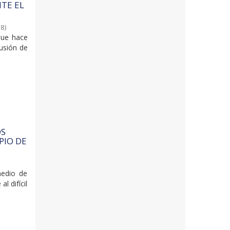
TE EL
18
)
que hace
lusión de
OS
PIO DE
medio de
l difícil