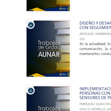
DISEÑO Y DESA
CON SEGUIMIEN
ARTEAGA ZAMBRANO
03
)
En la actualidad, l
comunicación, la 
mantenerlos consta
IMPLEMENTACI
PERSONAS CON
SENSORES DE P
ENRIQUEZ GUACHAV
VASCO MORILLO
(
A