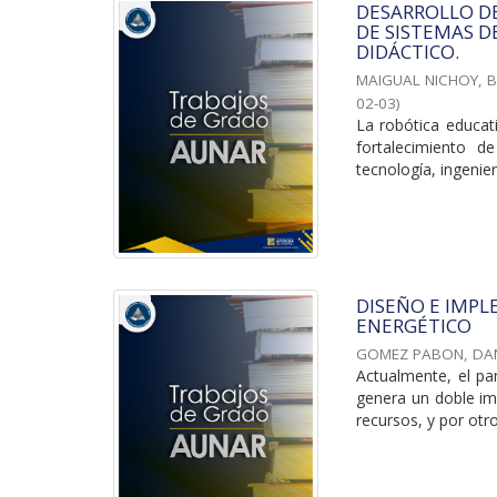
DESARROLLO DE
DE SISTEMAS 
DIDÁCTICO.
MAIGUAL NICHOY, 
02-03
)
La robótica educat
fortalecimiento d
tecnología, ingenier
DISEÑO E IMPL
ENERGÉTICO
GOMEZ PABON, DAN
Actualmente, el pa
genera un doble imp
recursos, y por otro