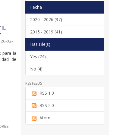
Fecha
2020 - 2026 (37)
IL
2015 - 2019 (41)
S
026-02-
Has File(s)
s para la
Yes (74)
sidad de
No (4)
RSS FEEDS
RSS 1.0
RSS 2.0
Atom
DRES