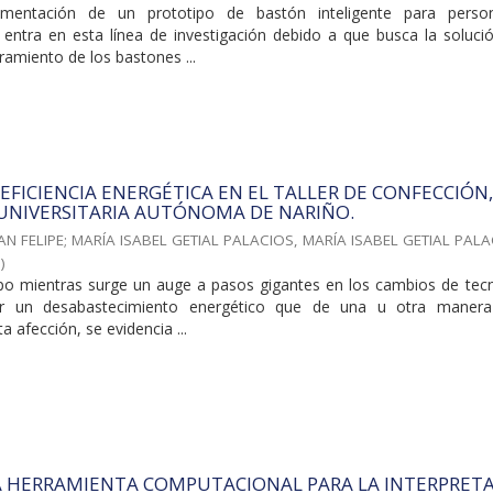
ementación de un prototipo de bastón inteligente para perso
l entra en esta línea de investigación debido a que busca la soluci
amiento de los bastones ...
 EFICIENCIA ENERGÉTICA EN EL TALLER DE CONFECCIÓN,
UNIVERSITARIA AUTÓNOMA DE NARIÑO.
AN FELIPE
;
MARÍA ISABEL GETIAL PALACIOS, MARÍA ISABEL GETIAL PAL
8
)
mpo mientras surge un auge a pasos gigantes en los cambios de tecn
r un desabastecimiento energético que de una u otra maner
 afección, se evidencia ...
A HERRAMIENTA COMPUTACIONAL PARA LA INTERPRET