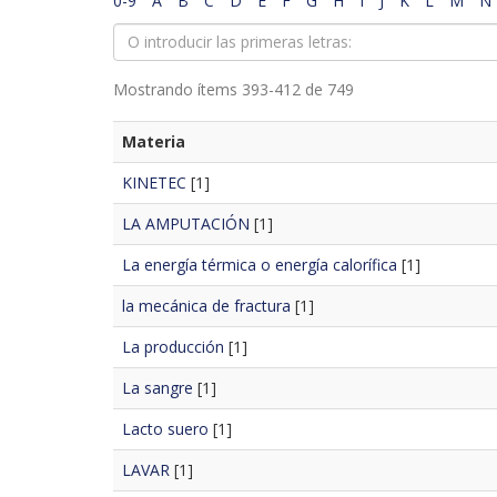
0-9
A
B
C
D
E
F
G
H
I
J
K
L
M
N
Mostrando ítems 393-412 de 749
Materia
KINETEC
[1]
LA AMPUTACIÓN
[1]
La energía térmica o energía calorífica
[1]
la mecánica de fractura
[1]
La producción
[1]
La sangre
[1]
Lacto suero
[1]
LAVAR
[1]