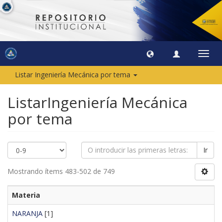
Camb
naveg
Listar Ingeniería Mecánica por tema
ListarIngeniería Mecánica
por tema
Ir
Mostrando ítems 483-502 de 749
Materia
NARANJA
[1]