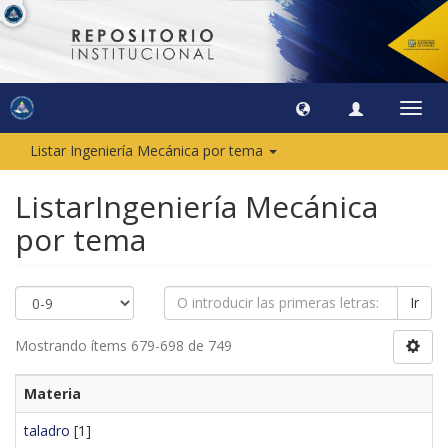
Camb
naveg
Listar Ingeniería Mecánica por tema
ListarIngeniería Mecánica
por tema
Ir
Mostrando ítems 679-698 de 749
Materia
taladro
[1]