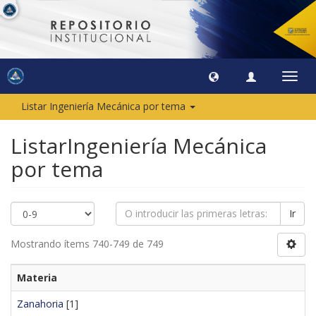
Camb
naveg
Listar Ingeniería Mecánica por tema
ListarIngeniería Mecánica
por tema
Ir
Mostrando ítems 740-749 de 749
Materia
Zanahoria
[1]