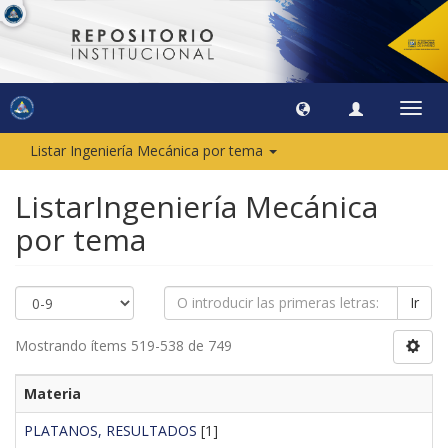
Camb
naveg
Listar Ingeniería Mecánica por tema
ListarIngeniería Mecánica
por tema
Ir
Mostrando ítems 519-538 de 749
Materia
PLATANOS, RESULTADOS
[1]