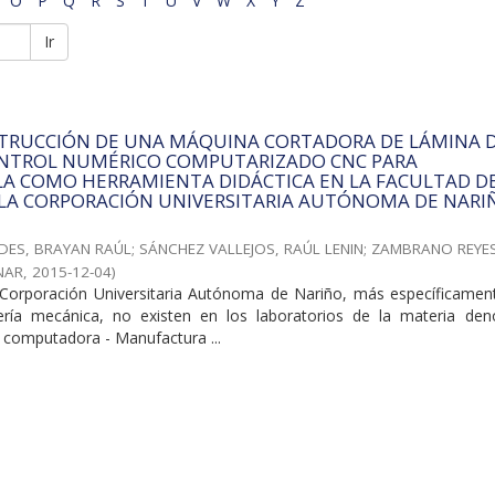
O
P
Q
R
S
T
U
V
W
X
Y
Z
Ir
STRUCCIÓN DE UNA MÁQUINA CORTADORA DE LÁMINA 
NTROL NUMÉRICO COMPUTARIZADO CNC PARA
A COMO HERRAMIENTA DIDÁCTICA EN LA FACULTAD D
 LA CORPORACIÓN UNIVERSITARIA AUTÓNOMA DE NARI
DES, BRAYAN RAÚL
;
SÁNCHEZ VALLEJOS, RAÚL LENIN
;
ZAMBRANO REYES
NAR
,
2015-12-04
)
Corporación Universitaria Autónoma de Nariño, más específicament
iería mecánica, no existen en los laboratorios de la materia de
r computadora - Manufactura ...