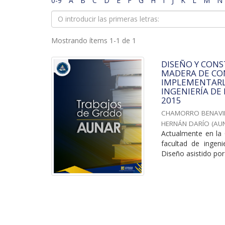
0-9
A
B
C
D
E
F
G
H
I
J
K
L
M
N
Mostrando ítems 1-1 de 1
DISEÑO Y CON
MADERA DE CO
IMPLEMENTARL
INGENIERÍA DE
2015
CHAMORRO BENAVI
HERNÁN DARÍO
(
AU
Actualmente en la 
facultad de ingen
Diseño asistido po