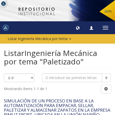
Camb
naveg
Listar Ingeniería Mecánica por tema
ListarIngeniería Mecánica
por tema "Paletizado"
Ir
Mostrando ítems 1-1 de 1
SIMULACIÓN DE UN PROCESO EN BASE A LA
AUTOMATIZACIÓN PARA EMPACAR, SELLAR,
PALETIZAR Y ALMACENAR ZAPATOS EN LA EMPRESA
RIMUZ SPORT, UBICADA EN LA UNIÓN NARIÑO