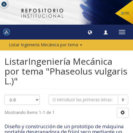
Camb
naveg
Listar Ingeniería Mecánica por tema
ListarIngeniería Mecánica
por tema "Phaseolus vulgaris
L.)"
Ir
Mostrando ítems 1-1 de 1
Diseño y construcción de un prototipo de máquina
portable desgranadora de frijol seco mediante un