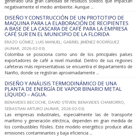
generado una gran cantidad de residuos sólidos que impactan
negativamente el medio ambiente. Aunque ...
DISEÑO Y CONSTRUCCIÓN DE UN PROTOTIPO DE
MAQUINA PARA LA ELABORACIÓN DE RECIPIENTES
A BASE DE LA CASCARA DE CAFÉ PARA LA EMPRESA
CAFÉ SUR EN EL MUNICIPIO DE LA FLORIDA
ERAZO GÓMEZ, LUIS MANUEL
;
GABRIEL JIMÉNEZ RODRÍGUEZ
(
AUNAR
,
2026-02-03
)
Colombia se posiciona como uno de los principales países
exportadores de café a nivel mundial. Dentro de sus regiones
cafeteras más representativas se encuentra el departamento de
Nariño, donde se registran aproximadamente ...
DISEÑO Y ANÁLISIS TERMODINÁMICO DE UNA
PLANTA DE ENERGÍA DE VAPOR BINARIO METAL
LÍQUIDO – AGUA.
BENAVIDES BECOCHE, DAVID STEVEN
;
BENAVIDES CHAMORRO,
SEBASTIAN ARTURO
(
AUNAR
,
2026-02-03
)
Las empresas industriales, especialmente las de transporte
marítimo y generación eléctrica, dependen en gran medida de
los combustibles fósiles. Este modelo energético produce altas
emisiones contaminantes y baja eficiencia ...