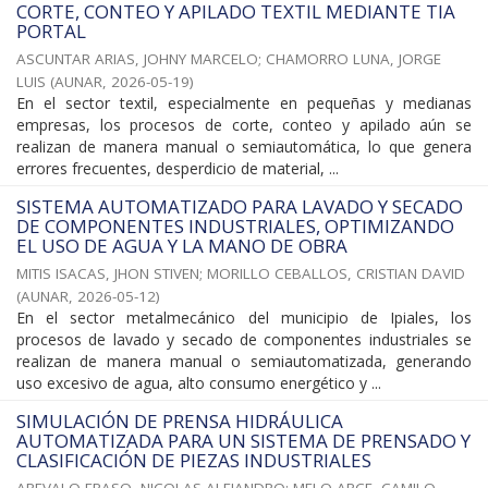
CORTE, CONTEO Y APILADO TEXTIL MEDIANTE TIA
PORTAL
ASCUNTAR ARIAS, JOHNY MARCELO
;
CHAMORRO LUNA, JORGE
LUIS
(
AUNAR
,
2026-05-19
)
En el sector textil, especialmente en pequeñas y medianas
empresas, los procesos de corte, conteo y apilado aún se
realizan de manera manual o semiautomática, lo que genera
errores frecuentes, desperdicio de material, ...
SISTEMA AUTOMATIZADO PARA LAVADO Y SECADO
DE COMPONENTES INDUSTRIALES, OPTIMIZANDO
EL USO DE AGUA Y LA MANO DE OBRA
MITIS ISACAS, JHON STIVEN
;
MORILLO CEBALLOS, CRISTIAN DAVID
(
AUNAR
,
2026-05-12
)
En el sector metalmecánico del municipio de Ipiales, los
procesos de lavado y secado de componentes industriales se
realizan de manera manual o semiautomatizada, generando
uso excesivo de agua, alto consumo energético y ...
SIMULACIÓN DE PRENSA HIDRÁULICA
AUTOMATIZADA PARA UN SISTEMA DE PRENSADO Y
CLASIFICACIÓN DE PIEZAS INDUSTRIALES
AREVALO ERASO, NICOLAS ALEJANDRO
;
MELO ARCE, CAMILO