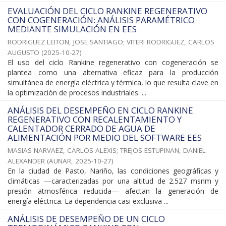
EVALUACIÓN DEL CICLO RANKINE REGENERATIVO
CON COGENERACIÓN: ANÁLISIS PARAMÉTRICO
MEDIANTE SIMULACIÓN EN EES
RODRIGUEZ LEITON, JOSE SANTIAGO
;
VITERI RODRIGUEZ, CARLOS
AUGUSTO
(
2025-10-27
)
El uso del ciclo Rankine regenerativo con cogeneración se
plantea como una alternativa eficaz para la producción
simultánea de energía eléctrica y térmica, lo que resulta clave en
la optimización de procesos industriales. ...
ANÁLISIS DEL DESEMPEÑO EN CICLO RANKINE
REGENERATIVO CON RECALENTAMIENTO Y
CALENTADOR CERRADO DE AGUA DE
ALIMENTACIÓN POR MEDIO DEL SOFTWARE EES
MASIAS NARVAEZ, CARLOS ALEXIS
;
TREJOS ESTUPINAN, DANIEL
ALEXANDER
(
AUNAR
,
2025-10-27
)
En la ciudad de Pasto, Nariño, las condiciones geográficas y
climáticas —caracterizadas por una altitud de 2.527 msnm y
presión atmosférica reducida— afectan la generación de
energía eléctrica. La dependencia casi exclusiva ...
ANÁLISIS DE DESEMPEÑO DE UN CICLO