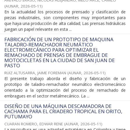
(
AUNAR
,
2026-05-11
)
En la actualidad los procesos de prensado y clasificación de
piezas industriales, son componentes muy importantes para
que haya una producción de alta calidad; Las prensas hidráulicas
juegan un papel relevante en esta ...
FABRICACIÓN DE UN PROTOTIPO DE MAQUINA
TALADRO-REMACHADOR NEUMÁTICO
ELECTROMECÁNICO PARA OPTIMIZAR EL
REMACHADO DE PRENSAS DE EMBRAGUE DE
MOTOCICLETAS EN LA CIUDAD DE SAN JUAN DE
PASTO
RUIZ ALTUSARRA, JAIME FOREMAN
(
AUNAR
,
2026-05-11
)
El presente trabajo aborda el diseño y fabricación de un
prototipo de taladro-remachador neumático electromecánico
orientado a la optimización del proceso de remachado de
embragues en el sector metalmecánico. La ...
DISEÑO DE UNA MÁQUINA DESCAMADORA DE
CACHAMA PARA EL CRIADERO TROPICAL EN ORITO,
PUTUMAYO
CUARAN ROMERO, EDWAR RENE
(
AUNAR
,
2026-05-11
)
La piscicultura es una actividad estratégica en Colombia y tiene