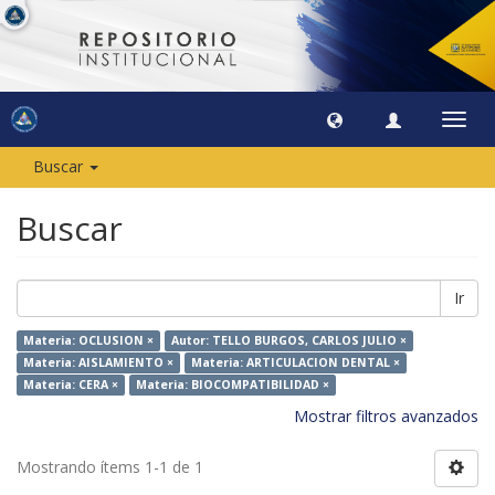
Camb
naveg
Buscar
Buscar
Ir
Materia: OCLUSION ×
Autor: TELLO BURGOS, CARLOS JULIO ×
Materia: AISLAMIENTO ×
Materia: ARTICULACION DENTAL ×
Materia: CERA ×
Materia: BIOCOMPATIBILIDAD ×
Mostrar filtros avanzados
Mostrando ítems 1-1 de 1