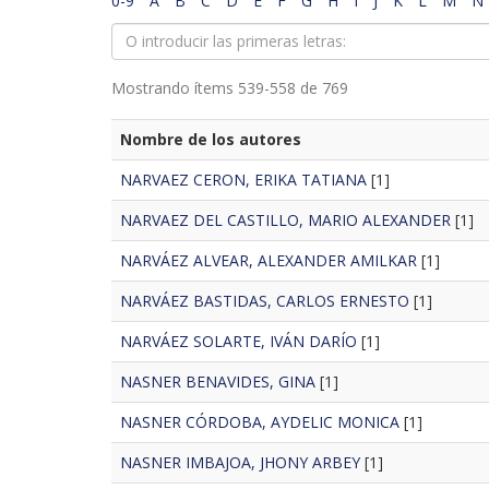
0-9
A
B
C
D
E
F
G
H
I
J
K
L
M
N
Mostrando ítems 539-558 de 769
Nombre de los autores
NARVAEZ CERON, ERIKA TATIANA
[1]
NARVAEZ DEL CASTILLO, MARIO ALEXANDER
[1]
NARVÁEZ ALVEAR, ALEXANDER AMILKAR
[1]
NARVÁEZ BASTIDAS, CARLOS ERNESTO
[1]
NARVÁEZ SOLARTE, IVÁN DARÍO
[1]
NASNER BENAVIDES, GINA
[1]
NASNER CÓRDOBA, AYDELIC MONICA
[1]
NASNER IMBAJOA, JHONY ARBEY
[1]