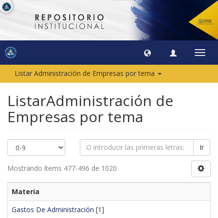
Camb
naveg
Listar Administración de Empresas por tema
ListarAdministración de
Empresas por tema
Ir
Mostrando ítems 477-496 de 1020
Materia
Gastos De Administración
[1]