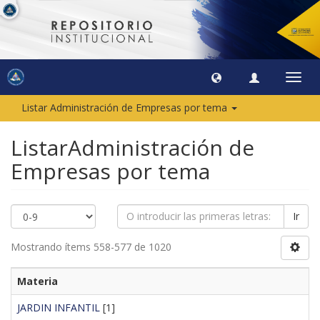
Camb
naveg
Listar Administración de Empresas por tema
ListarAdministración de
Empresas por tema
Ir
Mostrando ítems 558-577 de 1020
Materia
JARDIN INFANTIL
[1]