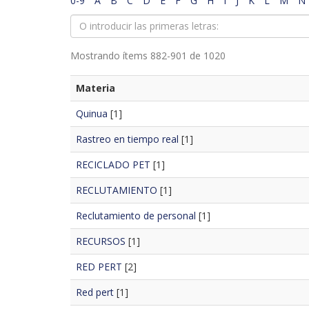
0-9
A
B
C
D
E
F
G
H
I
J
K
L
M
N
Mostrando ítems 882-901 de 1020
Materia
Quinua
[1]
Rastreo en tiempo real
[1]
RECICLADO PET
[1]
RECLUTAMIENTO
[1]
Reclutamiento de personal
[1]
RECURSOS
[1]
RED PERT
[2]
Red pert
[1]