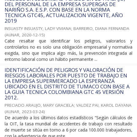
DEL PERSONAL DE LA EMPRESA SUPERGAS DE
NARIÑO S.A. E.S.P. CON BASE EN LA NORMA
TECNICA GTC45, ACTUALIZACION VIGENTE, AÑO
2019
INSUASTY INSUASTY, LADY VIVIANA
;
BARREIRO, DIANA FERNANDA
(
AUNAR
,
2020-12-15
)
Cabe resaltar que identificar los peligros, valorarlos y
controlarlos no es solo una obligación empresarial y normativa
exigida, sino que implica algo más, la prevención integrada al
entorno laboral como un hábito permanente ...
IDENTIFICACIÓN DE PELIGROS Y VALORACIÓN DE
RIESGOS LABORALES POR PUESTO DE TRABAJO EN
LA EMPRESA SUPERMERCADO LA ESPERANZA
UBICADO EN EL DISTRITO DE TUMACO CON BASE A
LA GUIA TECNICA COLOMBIANA GTC 45 VERSIÓN
2012.
PRECIADO ARAUJO, MARY GRACIELA
;
VALDEZ PAI, KAROL DAYANA
(
AUNAR
,
2023-03-24
)
De acuerdo a los últimos datos estadísticos “Según cálculos de
la OIT, la tasa mundial de accidentes de trabajo con resultado
de muerte se sitúa en torno a 6 por cada 100.000 trabajadores,
con la advertencia de que este ...