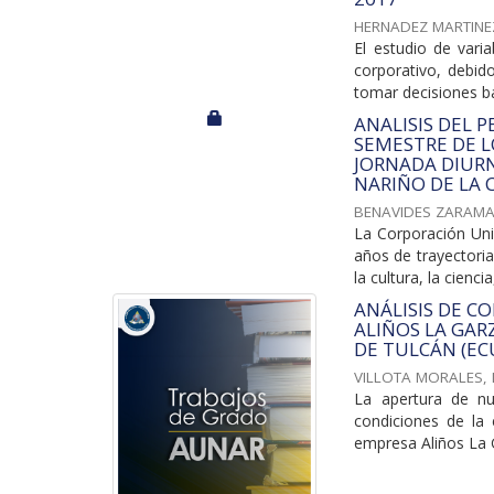
HERNADEZ MARTINEZ
El estudio de vari
corporativo, debid
tomar decisiones b
ANALISIS DEL 
SEMESTRE DE L
JORNADA DIUR
NARIÑO DE LA 
BENAVIDES ZARAMA,
La Corporación Uni
años de trayector
la cultura, la ciencia
ANÁLISIS DE C
ALIÑOS LA GAR
DE TULCÁN (EC
VILLOTA MORALES,
La apertura de n
condiciones de la
empresa Aliños La G