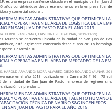
P. es una empresa nariñense ubicada en el municipio de San Juan d
55 años convirtiéndose desde ese momento en la empresa líder del
uidora y comercializadora ...
 HERRAMIENTAS ADMINISTRATIVAS QUE OPTIMICEN LA
CIAL Y OPERATIVA EN EL ÁREA DE LOGÍSTICA DE LA EM
NO EN SAN JUAN DE PASTO PARA EL AÑO 2019.
KATHERINE
;
ZAMBRANO, CRISTINA LIZETH
(
AUNAR
,
2019-11-29
)
as Murano se encuentra ubicada en la ciudad de San Juan de Pas
tambuco, está legalmente constituida desde el año 2013 y homolog
nsporte. Desarrolla su ...
 HERRAMIENTAS ADMINISTRATIVAS QUE OPTIMICEN LA
CIAL Y OPERATIVA EN EL ÁREA DE MERCADEO DE LA E
9.
S, HAROLD ARMANDO
;
MORA ALVAREZ, DIEGO ROLANDO
(
AUNAR
,
201
a nace en el año 2013, localizada en la Carrera 26 # 16 – 73 edifi
02 de la ciudad de San Juan de Pasto, empresa de régimen simpl
cialización de prendas ...
 HERRAMIENTAS ADMINISTRATIVAS QUE OPTIMICEN LA
CIAL Y OPERATIVA EN EL ÁREA DE TALENTO HUMANO E
CAPACITACIÓN TÉCNICA DE NARIÑO S&G INGENIEROS
S EN SAN JUAN DE PASTO PARA EL AÑO 2019.