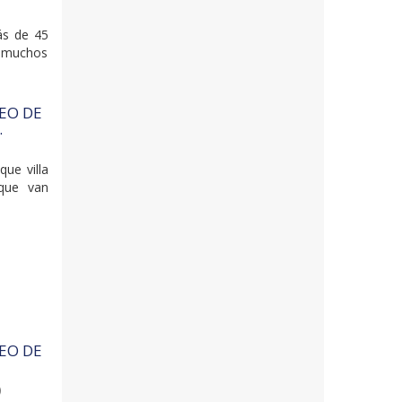
ás de 45
r muchos
DEO DE
.
que villa
 que van
DEO DE
)