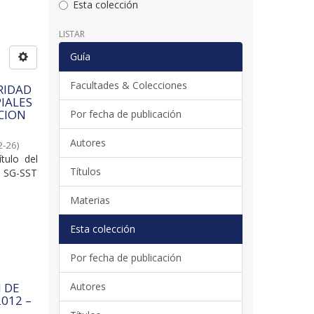
Esta colección
LISTAR
Guía
Facultades & Colecciones
RIDAD
PIALES
UCION
Por fecha de publicación
Autores
2-26
)
tulo del
Títulos
l SG-SST
Materias
Esta colección
Por fecha de publicación
Autores
N DE
012 –