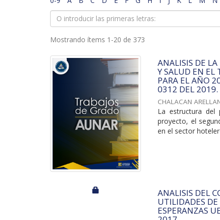
0-9
A
B
C
D
E
F
G
H
I
J
K
L
M
N
Mostrando ítems 1-20 de 373
ANALISIS DE L
Y SALUD EN EL
PARA EL AÑO 2
0312 DEL 2019.
CHALACAN ARELLAN
La estructura del 
proyecto, el segun
en el sector hoteler
ANALISIS DEL 
UTILIDADES DE
ESPERANZAS UB
2017