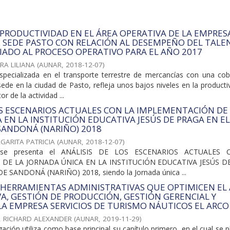
A PRODUCTIVIDAD EN EL ÁREA OPERATIVA DE LA EMPRES
. SEDE PASTO CON RELACIÓN AL DESEMPEÑO DEL TAL
ADO AL PROCESO OPERATIVO PARA EL AÑO 2017
RA LILIANA
(
AUNAR
,
2018-12-07
)
pecializada en el transporte terrestre de mercancías con una cob
sede en la ciudad de Pasto, refleja unos bajos niveles en la producti
r de la actividad ...
OS ESCENARIOS ACTUALES CON LA IMPLEMENTACIÓN DE
 EN LA INSTITUCIÓN EDUCATIVA JESÚS DE PRAGA EN E
SANDONÁ (NARIÑO) 2018
GARITA PATRICIA
(
AUNAR
,
2018-12-07
)
o se presenta el ANÁLISIS DE LOS ESCENARIOS ACTUALES
DE LA JORNADA ÚNICA EN LA INSTITUCIÓN EDUCATIVA JESÚS D
E SANDONÁ (NARIÑO) 2018, siendo la Jornada única ...
 HERRAMIENTAS ADMINISTRATIVAS QUE OPTIMICEN EL
A, GESTIÓN DE PRODUCCIÓN, GESTIÓN GERENCIAL Y
LA EMPRESA SERVICIOS DE TURISMO NÁUTICOS EL ARCO S
, RICHARD ALEXANDER
(
AUNAR
,
2019-11-29
)
gación utiliza como base principal su capítulo primero, en el cual se 