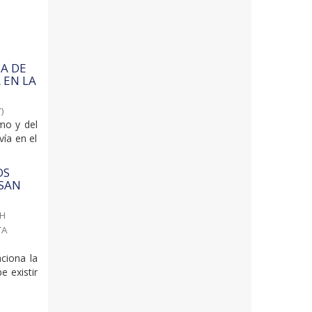
EA DE
 EN LA
7
)
mo y del
vía en el
OS
 SAN
PH
TA
ciona la
e existir