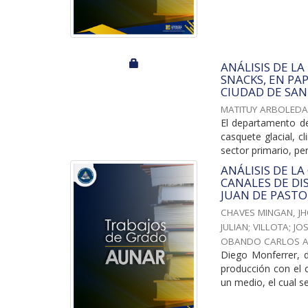
ANÁLISIS DE L
SNACKS, EN PA
CIUDAD DE SAN
MATITUY ARBOLEDA,
El departamento de
casquete glacial, c
sector primario, per
ANÁLISIS DE L
CANALES DE DI
JUAN DE PASTO
CHAVES MINGAN, J
JULIAN; VILLOTA
;
JO
OBANDO CARLOS 
Diego Monferrer, d
producción con el 
un medio, el cual se