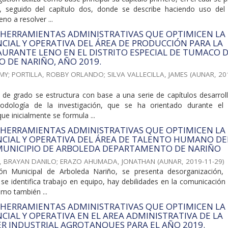
to, seguido del capítulo dos, donde se describe haciendo uso de
no a resolver ...
 HERRAMIENTAS ADMINISTRATIVAS QUE OPTIMICEN LA
CIAL Y OPERATIVA DEL ÁREA DE PRODUCCIÓN PARA LA
URANTE LENO EN EL DISTRITO ESPECIAL DE TUMACO 
 DE NARIÑO, AÑO 2019.
MMY
;
PORTILLA, ROBBY ORLANDO
;
SILVA VALLECILLA, JAMES
(
AUNAR
,
20
o de grado se estructura con base a una serie de capítulos desarrol
odología de la investigación, que se ha orientado durante el
ue inicialmente se formula ...
 HERRAMIENTAS ADMINISTRATIVAS QUE OPTIMICEN LA
CIAL Y OPERATIVA DEL ÁREA DE TALENTO HUMANO DE
 MUNICIPIO DE ARBOLEDA DEPARTAMENTO DE NARIÑO
, BRAYAN DANILO
;
ERAZO AHUMADA, JONATHAN
(
AUNAR
,
2019-11-29
)
ión Municipal de Arboleda Nariño, se presenta desorganización, 
e identifica trabajo en equipo, hay debilidades en la comunicación 
omo también ...
 HERRAMIENTAS ADMINISTRATIVAS QUE OPTIMICEN LA
CIAL Y OPERATIVA EN EL AREA ADMINISTRATIVA DE LA
R INDUSTRIAL AGROTANQUES PARA EL AÑO 2019.