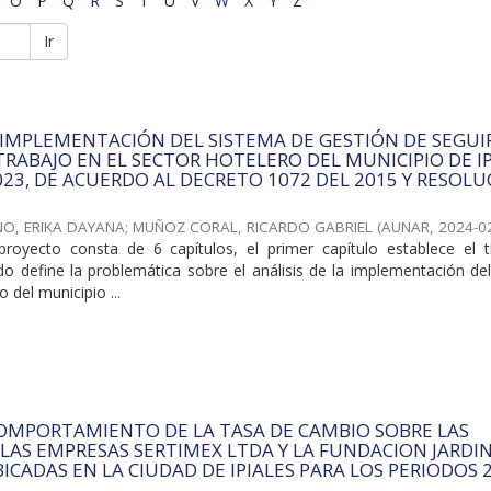
O
P
Q
R
S
T
U
V
W
X
Y
Z
Ir
A IMPLEMENTACIÓN DEL SISTEMA DE GESTIÓN DE SEGUI
 TRABAJO EN EL SECTOR HOTELERO DEL MUNICIPIO DE I
023, DE ACUERDO AL DECRETO 1072 DEL 2015 Y RESOL
O, ERIKA DAYANA
;
MUÑOZ CORAL, RICARDO GABRIEL
(
AUNAR
,
2024-0
proyecto consta de 6 capítulos, el primer capítulo establece el tí
do define la problemática sobre el análisis de la implementación de
o del municipio ...
COMPORTAMIENTO DE LA TASA DE CAMBIO SOBRE LAS
 LAS EMPRESAS SERTIMEX LTDA Y LA FUNDACION JARDI
ICADAS EN LA CIUDAD DE IPIALES PARA LOS PERIODOS 2