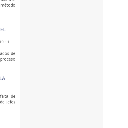
l método
DEL
19-11-
lados de
 proceso
LA
falta de
de Jefes