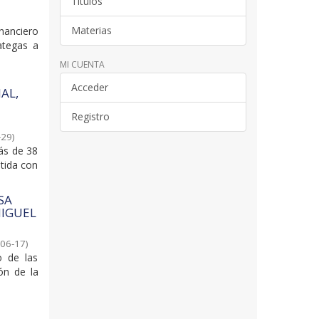
Títulos
Materias
nanciero
ategas a
MI CUENTA
Acceder
AL,
Registro
-29
)
ás de 38
tida con
SA
MIGUEL
-06-17
)
o de las
ón de la