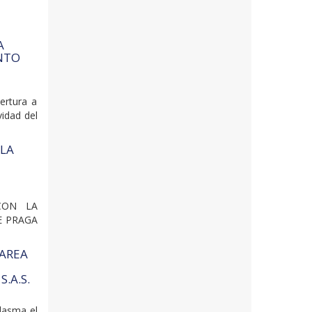
A
ENTO
ertura a
vidad del
 LA
L
 CON LA
E PRAGA
 AREA
.A.S.
plasma el