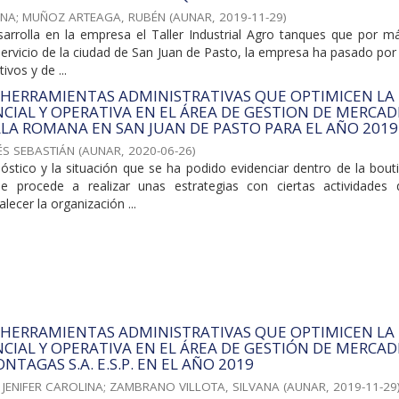
INA
;
MUÑOZ ARTEAGA, RUBÉN
(
AUNAR
,
2019-11-29
)
sarrolla en la empresa el Taller Industrial Agro tanques que por m
servicio de la ciudad de San Juan de Pasto, la empresa ha pasado po
vos y de ...
 HERRAMIENTAS ADMINISTRATIVAS QUE OPTIMICEN LA
CIAL Y OPERATIVA EN EL ÁREA DE GESTION DE MERCA
LLA ROMANA EN SAN JUAN DE PASTO PARA EL AÑO 2019
ÉS SEBASTIÁN
(
AUNAR
,
2020-06-26
)
stico y la situación que se ha podido evidenciar dentro de la bouti
e procede a realizar unas estrategias con ciertas actividades
lecer la organización ...
 HERRAMIENTAS ADMINISTRATIVAS QUE OPTIMICEN LA
CIAL Y OPERATIVA EN EL ÁREA DE GESTIÓN DE MERCA
TAGAS S.A. E.S.P. EN EL AÑO 2019
 JENIFER CAROLINA
;
ZAMBRANO VILLOTA, SILVANA
(
AUNAR
,
2019-11-29