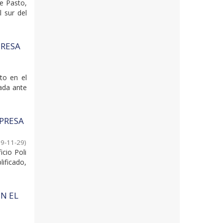
e Pasto,
 sur del
PRESA
to en el
ada ante
MPRESA
9-11-29
)
cio Poli
ificado,
N EL