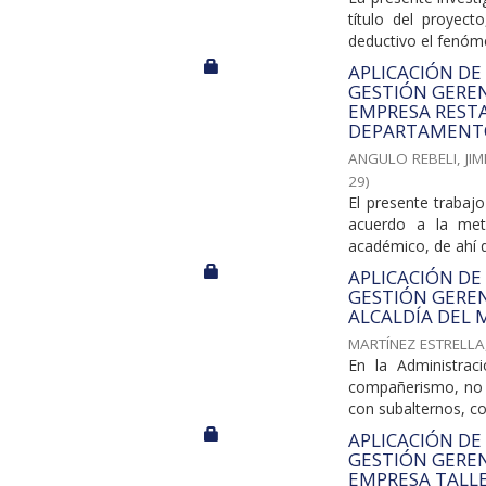
título del proyec
deductivo el fenóme
APLICACIÓN DE
GESTIÓN GEREN
EMPRESA RESTA
DEPARTAMENTO
ANGULO REBELI, JI
29
)
El presente trabaj
acuerdo a la met
académico, de ahí q
APLICACIÓN DE
GESTIÓN GEREN
ALCALDÍA DEL
MARTÍNEZ ESTRELLA
En la Administrac
compañerismo, no s
con subalternos, c
APLICACIÓN DE
GESTIÓN GEREN
EMPRESA TALLE