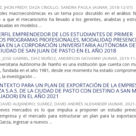
, JHON FREDY
;
DAZA CRIOLLO, SANDRA PAOLA
(
AUNAR
,
2018-12-07
)
ables macroeconómicas es un tema poco discutido en el análisis fi
o a que el mecanicismo ha llevado a los gerentes, analistas y estr
asadas en modelos ...
PERFIL EMPRENDEDOR DE LOS ESTUDIANTES DE PRIMER
OS PROGRAMAS PROFESIONALES, MODALIDAD PRESENCI
NA EN LA CORPORACIÓN UNIVERSITARIA AUTÓNOMA DE
CIUDAD DE SAN JUAN DE PASTO EN EL AÑO 2018
 JOSE GABRIEL
;
DIAZ MUÑOZ, ANDERSON GIOVANNY
(
AUNAR
,
2019-11
versitaria Autónoma de Nariño es una institución que cuenta con m
ia, fundada en el año 1981, desde ese momento ha estado comprome
, la investigación ...
ONTEXTO PARA UN PLAN DE EXPORTACIÓN DE LA EMPRE
ZA S.A.S. DE LA CIUDAD DE PASTO CON DESTINO A SAN 
UADOR) EN EL AÑO 2021
 DAVID ALEJANDRO
;
SUÁREZ, DAVID ANDRÉS ALEXANDER
(
AUNAR
,
2021
uevos mercados es lo que impulsa a proponer un estudio previ
 empresa y el mercado para estructurar un plan para la exportaci
arza, ingresar a nuevos ...