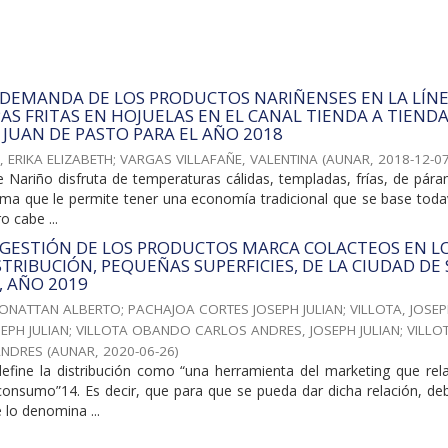
A DEMANDA DE LOS PRODUCTOS NARIÑENSES EN LA LÍN
PAS FRITAS EN HOJUELAS EN EL CANAL TIENDA A TIENDA
 JUAN DE PASTO PARA EL AÑO 2018
 ERIKA ELIZABETH
;
VARGAS VILLAFAÑE, VALENTINA
(
AUNAR
,
2018-12-0
 Nariño disfruta de temperaturas cálidas, templadas, frías, de pára
lima que le permite tener una economía tradicional que se base toda
o cabe ...
A GESTIÓN DE LOS PRODUCTOS MARCA COLACTEOS EN L
STRIBUCIÓN, PEQUEÑAS SUPERFICIES, DE LA CIUDAD DE
, AÑO 2019
HONATTAN ALBERTO
;
PACHAJOA CORTES JOSEPH JULIAN; VILLOTA, JOSE
SEPH JULIAN; VILLOTA OBANDO CARLOS ANDRES, JOSEPH JULIAN; VILLO
ANDRES
(
AUNAR
,
2020-06-26
)
efine la distribución como “una herramienta del marketing que rela
consumo”14. Es decir, que para que se pueda dar dicha relación, deb
 lo denomina ...