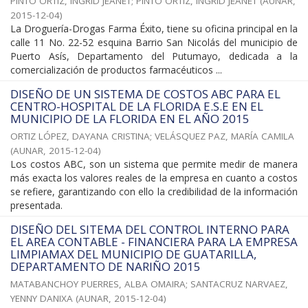
PINTO ORTIZ, INGRID JEANET
;
PINTO ORTIZ, INGRID JEANET
(
AUNAR
,
2015-12-04
)
La Droguería-Drogas Farma Éxito, tiene su oficina principal en la
calle 11 No. 22-52 esquina Barrio San Nicolás del municipio de
Puerto Asís, Departamento del Putumayo, dedicada a la
comercialización de productos farmacéuticos ...
DISEÑO DE UN SISTEMA DE COSTOS ABC PARA EL
CENTRO-HOSPITAL DE LA FLORIDA E.S.E EN EL
MUNICIPIO DE LA FLORIDA EN EL AÑO 2015
ORTIZ LÓPEZ, DAYANA CRISTINA
;
VELÁSQUEZ PAZ, MARÍA CAMILA
(
AUNAR
,
2015-12-04
)
Los costos ABC, son un sistema que permite medir de manera
más exacta los valores reales de la empresa en cuanto a costos
se refiere, garantizando con ello la credibilidad de la información
presentada.
DISEÑO DEL SITEMA DEL CONTROL INTERNO PARA
EL AREA CONTABLE - FINANCIERA PARA LA EMPRESA
LIMPIAMAX DEL MUNICIPIO DE GUATARILLA,
DEPARTAMENTO DE NARIÑO 2015
MATABANCHOY PUERRES, ALBA OMAIRA
;
SANTACRUZ NARVAEZ,
YENNY DANIXA
(
AUNAR
,
2015-12-04
)