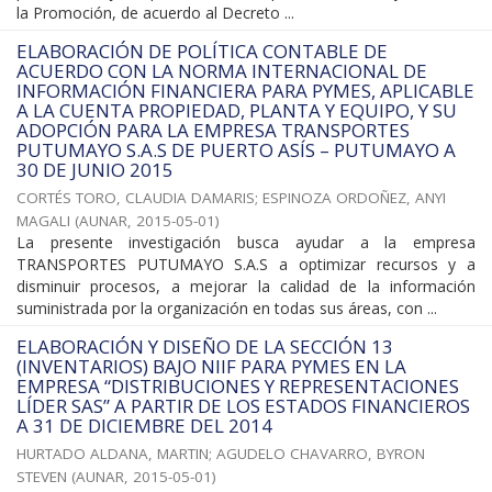
la Promoción, de acuerdo al Decreto ...
ELABORACIÓN DE POLÍTICA CONTABLE DE
ACUERDO CON LA NORMA INTERNACIONAL DE
INFORMACIÓN FINANCIERA PARA PYMES, APLICABLE
A LA CUENTA PROPIEDAD, PLANTA Y EQUIPO, Y SU
ADOPCIÓN PARA LA EMPRESA TRANSPORTES
PUTUMAYO S.A.S DE PUERTO ASÍS – PUTUMAYO A
30 DE JUNIO 2015
CORTÉS TORO, CLAUDIA DAMARIS
;
ESPINOZA ORDOÑEZ, ANYI
MAGALI
(
AUNAR
,
2015-05-01
)
La presente investigación busca ayudar a la empresa
TRANSPORTES PUTUMAYO S.A.S a optimizar recursos y a
disminuir procesos, a mejorar la calidad de la información
suministrada por la organización en todas sus áreas, con ...
ELABORACIÓN Y DISEÑO DE LA SECCIÓN 13
(INVENTARIOS) BAJO NIIF PARA PYMES EN LA
EMPRESA “DISTRIBUCIONES Y REPRESENTACIONES
LÍDER SAS” A PARTIR DE LOS ESTADOS FINANCIEROS
A 31 DE DICIEMBRE DEL 2014
HURTADO ALDANA, MARTIN
;
AGUDELO CHAVARRO, BYRON
STEVEN
(
AUNAR
,
2015-05-01
)