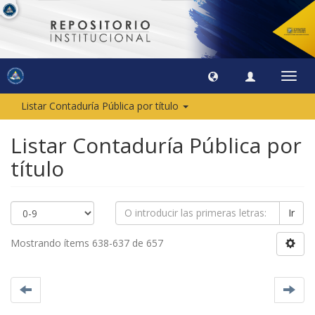
Camb
naveg
Listar Contaduría Pública por título
Listar Contaduría Pública por
título
Ir
Mostrando ítems 638-637 de 657