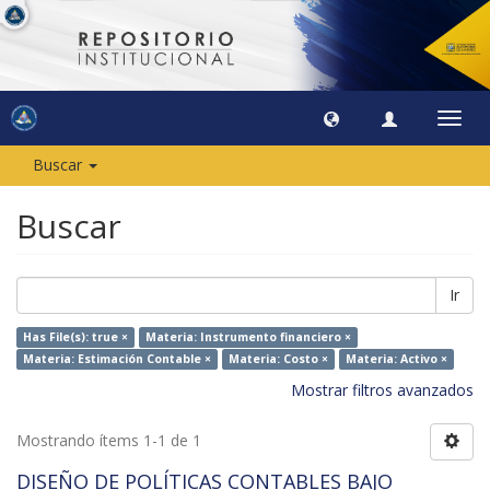
Camb
naveg
Buscar
Buscar
Ir
Has File(s): true ×
Materia: Instrumento financiero ×
Materia: Estimación Contable ×
Materia: Costo ×
Materia: Activo ×
Mostrar filtros avanzados
Mostrando ítems 1-1 de 1
DISEÑO DE POLÍTICAS CONTABLES BAJO