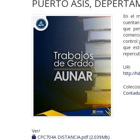
PUERTO ASIS, DEPERTA
En el m
cuentan
que per
comerci
control 
que est
repercut
URI
http://h
Colecci
Contadur
Ver/
CPC704A DISTANCIA.pdf (2.039Mb)