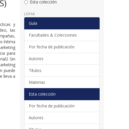
S)
Esta colección
LISTAR
Guía
cticas y
deo, las
Facultades & Colecciones
ampañas,
s íntima
Por fecha de publicación
arketing
cia para
Autores
ial2 Sin
arketing
ón puede
Títulos
e lleva a
Materias
Esta colección
Por fecha de publicación
Autores