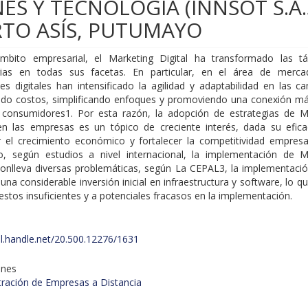
S Y TECNOLOGÍA (INNSOT S.A.
RTO ASÍS, PUTUMAYO
mbito empresarial, el Marketing Digital ha transformado las tá
gias en todas sus facetas. En particular, en el área de merca
es digitales han intensificado la agilidad y adaptabilidad en las c
ndo costos, simplificando enfoques y promoviendo una conexión má
 consumidores1. Por esta razón, la adopción de estrategias de M
 en las empresas es un tópico de creciente interés, dada su efica
r el crecimiento económico y fortalecer la competitividad empresar
, según estudios a nivel internacional, la implementación de M
 conlleva diversas problemáticas, según La CEPAL3, la implementaci
 una considerable inversión inicial en infraestructura y software, lo qu
stos insuficientes y a potenciales fracasos en la implementación.
dl.handle.net/20.500.12276/1631
ones
tración de Empresas a Distancia