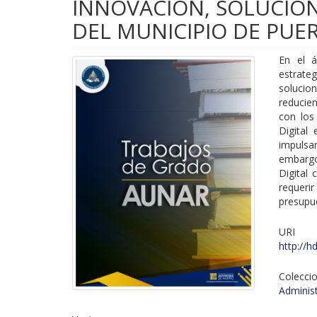
INNOVACIÓN, SOLUCIONE
DEL MUNICIPIO DE PUE
En el á
estrate
solucion
reducie
con los
Digital
impulsa
embargo
Digital
requerir
presupue
URI
http://h
Colecci
Adminis