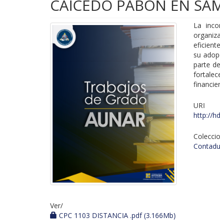
CAICEDO PABÓN EN SAM
La inco
organiz
eficien
su adop
parte d
fortalec
financie
URI
http://h
Colecci
Contadur
Ver/
CPC 1103 DISTANCIA .pdf (3.166Mb)