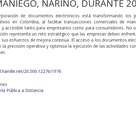
ANIEGO, NARIÑO, DURANTE 2
rporación de documentos electrónicos está transformando los 
ativos en Colombia, al facilitar transacciones comerciales de mane
te y accesible tanto para empresarios como para consumidores. No o
ción representa un reto estratégico que las empresas deben enfren
e sus esfuerzos de mejora continua. El acceso a los documentos elec
e la precisión operativa y optimiza la ejecución de las actividades co
ras.
dl.handle.net/20.500.12276/1976
ones
ía Pública a Distancia